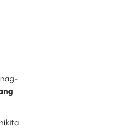
 nag-
tang
nikita