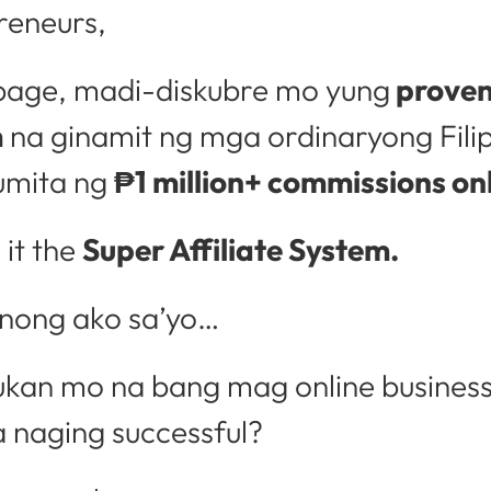
reneurs,
s page, madi-diskubre mo yung
prove
m
na ginamit ng mga ordinaryong Fili
umita ng
₱1 million+ commissions onl
 it the
Super Affiliate System.
nong ako sa’yo…
kan mo na bang mag online business
a naging successful?