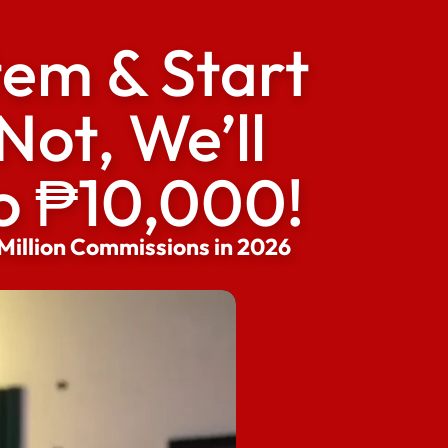
stem & Start
Not, We’ll
o ₱10,000!
1 Million Commissions in 2026