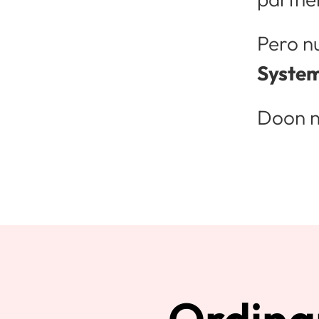
Pero n
Syste
Doon n