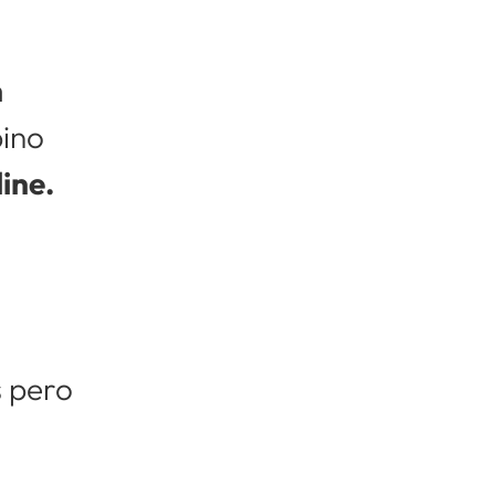
n
pino
ine.
 pero