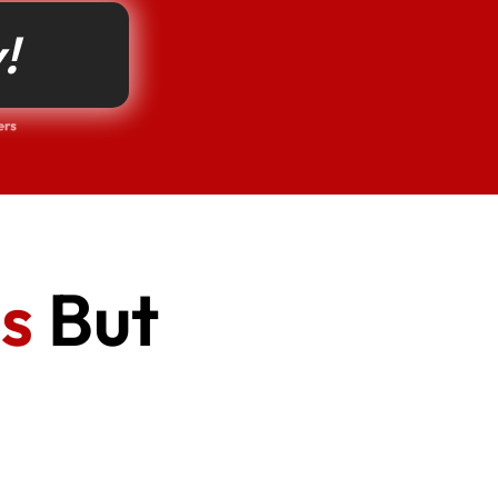
!
s
But