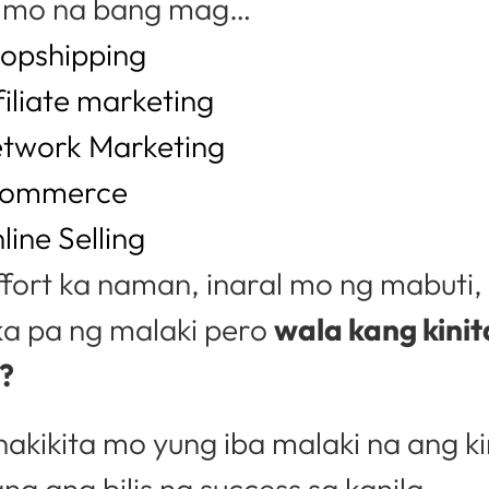
 mo na bang mag…
opshipping
filiate marketing
twork Marketing
commerce
line Selling
fort ka naman, inaral mo ng mabuti,
 ka pa ng malaki pero
wala kang kini
?
akikita mo yung iba malaki na ang ki
ng ang bilis ng success sa kanila.