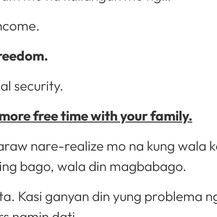
ncome.
reedom.
al security.
more free time with your family.
raw nare-realize mo na kung wala 
ng bago, wala din magbabago.
ita. Kasi ganyan din yung problema 
rs namin dati.