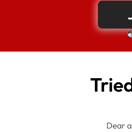
Trie
Dear am