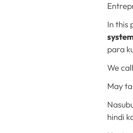
Entrep
In thi
syste
para k
We call
May ta
Nasubu
hindi k