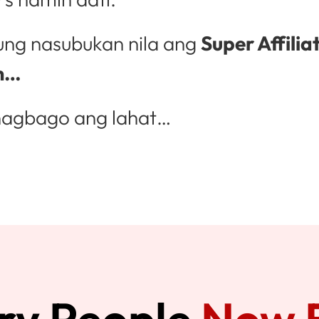
ung nasubukan nila ang
Super Affilia
m…
agbago ang lahat…