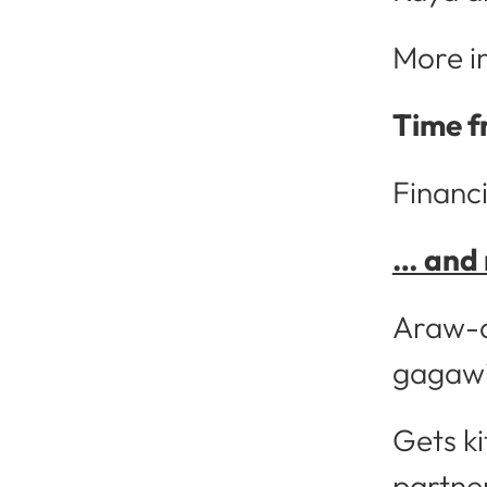
More i
Time f
Financi
… and 
Araw-a
gagawi
Gets k
partne