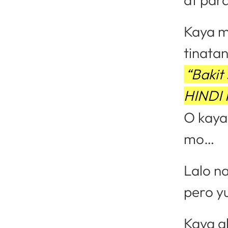
Kaya m
tinata
“Bakit
HINDI 
O kaya
mo…
Lalo n
pero y
Kaya a