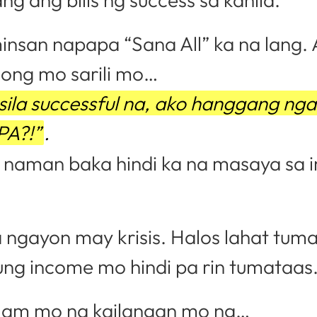
insan napapa “Sana All” ka na lang. 
nong mo sarili mo…
 sila successful na, ako hanggang ng
PA?!”
.
 naman baka hindi ka na masaya sa 
a ngayon may krisis. Halos lahat tum
ung income mo hindi pa rin tumataas
lam mo na kailangan mo ng…