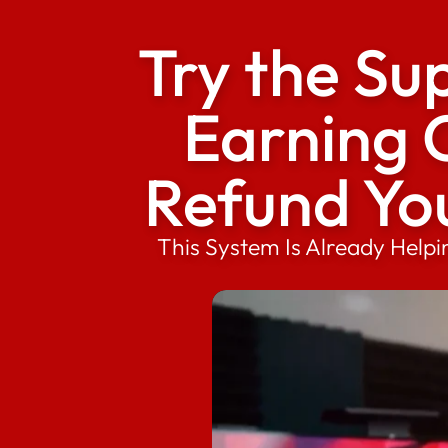
Try the Sup
Earning C
Refund Yo
This System Is Already Help