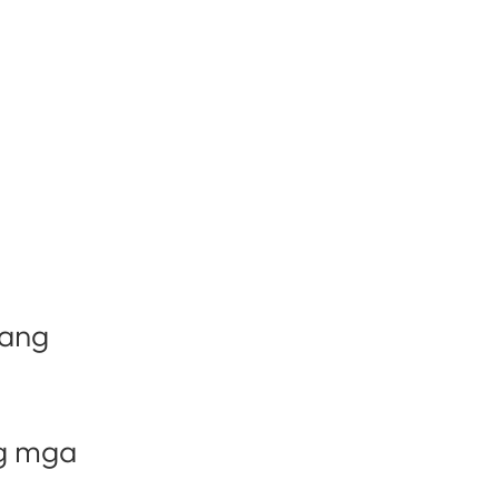
kang
ng mga