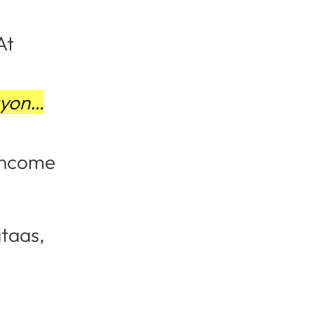
At
ayon…
income
ataas,
.