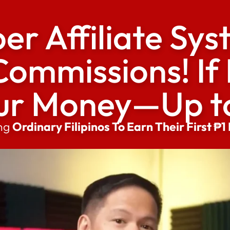
er Affiliate Sy
ommissions! If 
ur Money—Up t
ing
Ordinary Filipinos To Earn Their First ₱