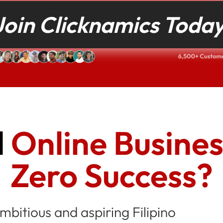
Join Clicknamics Today
d
Online Busines
Zero Success?
bitious and aspiring Filipino