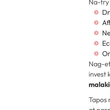
Na-try
Dr
Af
Ne
E
On
Nag-ef
invest
malaki
Tapos n
at para