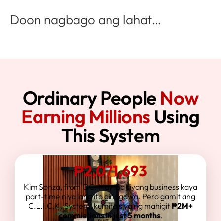
Doon nagbago ang lahat…
Ordinary People
Now
Earning Millions
Using
This System
₱2,071,693
Kim Sonza, from QC. May iba siyang business kaya
part-time niya lang ito ginagawa. Pero gamit ang
C.L.I.C.K. System, kumita siya ng mahigit
₱2M+
commissions in just 5 months
.