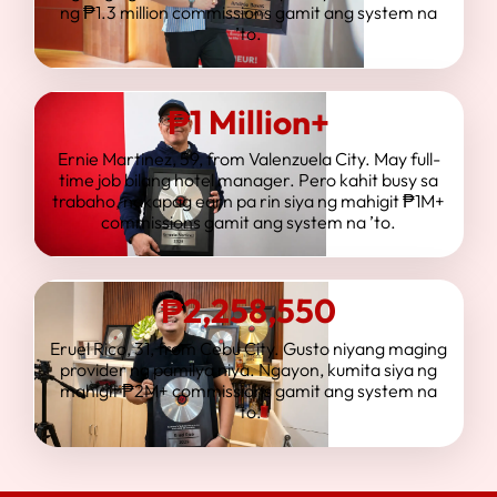
ng ₱1.3 million commissions gamit ang system na
’to.
₱1 Million+
Ernie Martinez, 59, from Valenzuela City. May full-
time job bilang hotel manager. Pero kahit busy sa
trabaho, nakapag earn pa rin siya ng mahigit ₱1M+
commissions gamit ang system na ’to.
₱2,258,550
Eruel Rico, 31, from Cebu City. Gusto niyang maging
provider ng pamilya niya. Ngayon, kumita siya ng
mahigit ₱2M+ commissions gamit ang system na
’to.