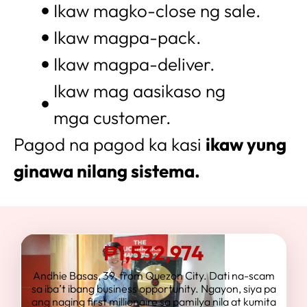
Ikaw magko-close ng sale.
Ikaw magpa-pack.
Ikaw magpa-deliver.
Ikaw mag aasikaso ng
mga customer.
Pagod na pagod ka kasi
ikaw yung
ginawa nilang sistema.
₱1,532,974
Andhie Basas, 39, from Quezon City. Dati na-scam
sa iba’t ibang business opportunity. Ngayon, siya pa
ang naging first millionaire sa pamilya nila at kumita