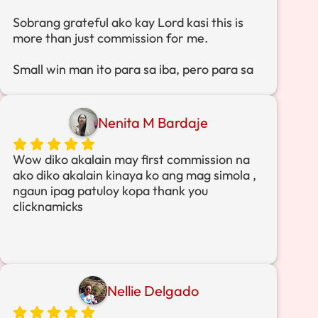
Sobrang grateful ako kay Lord kasi this is
more than just commission for me.
Small win man ito para sa iba, pero para sa
akin malaking reminder ito na possible pala
talaga kapag willing kang matuto,
magtiwala, at mag-take action.
Nenita M Bardaje
Thank you, Clicknamics and Coaches, for
Wow diko akalain may first commission na
the guidance and system.
ako diko akalain kinaya ko ang mag simola ,
ngaun ipag patuloy kopa thank you
clicknamicks
Nellie Delgado