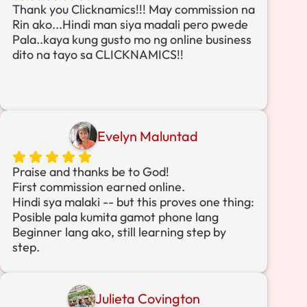
Thank you Clicknamics!!! May commission na
Rin ako...Hindi man siya madali pero pwede
Pala..kaya kung gusto mo ng online business
dito na tayo sa CLICKNAMICS!!
Evelyn Maluntad
Praise and thanks be to God!
First commission earned online.
Hindi sya malaki -- but this proves one thing:
Posible pala kumita gamot phone lang
Beginner lang ako, still learning step by
step.
If kaya ko, kaya mo rin. I'm sure tuloy tuloy
na Ito.
Many thanks to Clicknamics and to all your
Julieta Covington