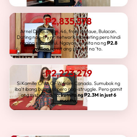
₱2,835,578
Arnel De Guzman, 46, from Bocaue, Bulacan.
Dating nag-try ng network marketing pero hindi
naging successful. Ngayon, kumita na ng
₱2.8
million
gamit ang system na ’to.
₱
2,223,279
Si Kamille Cruz, OFW from Canada. Sumubok ng
iba’t ibang business pero nag-struggle. Pero gamit
ang system na ’to,
kumita ng ₱2.3M in just 6
months
.