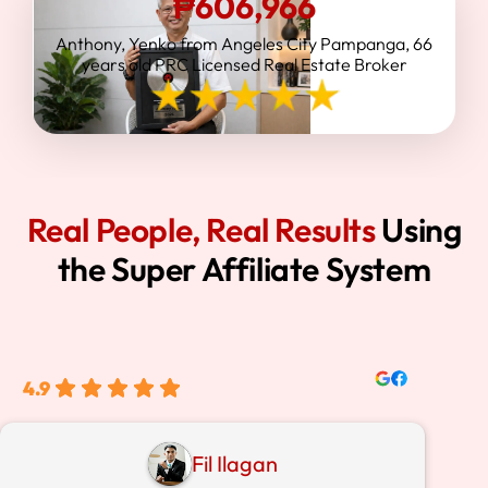
₱606,966
Anthony, Yenko from Angeles City Pampanga, 66
years old PRC Licensed Real Estate Broker
Real People, Real Results
Using
the Super Affiliate System
4.9
Fil Ilagan