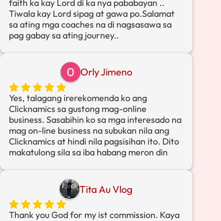
faith ka kay Lord di ka nya pababayan ..
way.
steps can change their lives.
Tiwala kay Lord sipag at gawa po.Salamat
sa ating mga coaches na di nagsasawa sa
In just one month, I received my first
May I never promise what I cannot give, but
pag gabay sa ating journey..
commission. Salamat, God.
always offer truth, support, and hope.
What I appreciate the most? It’s a faith-led
Use my voice, my experience, and my time
community.
Orly Jimeno
to serve others.
For me, business is not just about income.
Let my actions show kindness, integrity, and
Yes, talagang irerekomenda ko ang
It’s about integrity, growth, and the right
genuine care.
Clicknamics sa gustong mag-online
mindset anchored in faith. That’s the real
business. Sasabihin ko sa mga interesado na
difference.
May every person I help feel guided, valued,
mag on-line business na subukan nila ang
and empowered—not pressured or rushed,
Clicknamics at hindi nila pagsisihan ito. Dito
Highly recommended.
but supported in love.
makatulong sila sa iba habang meron din
silang kita.
Thank You, Lord, for trusting me with this
Dahil sa Clicknamics nagkaroon ako ng
opportunity to serve, to teach, and to walk
commission simula ng nag join ako na
Tita Au Vlog
alongside others as they grow. I offer this
umabot na sa mahigit 30K.
work back to You.
Ang saya at malaking ginhawa na
Thank you God for my ist commission. Kaya
nagkakaresult na ang pagpapagal ko. Hindi