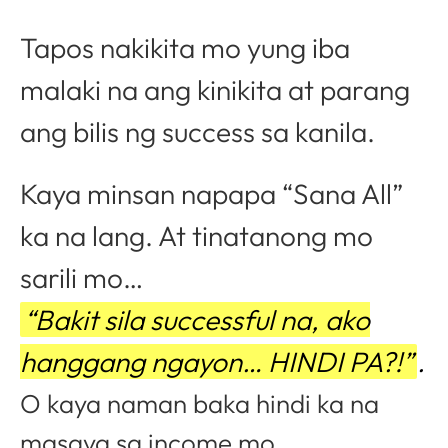
Tapos nakikita mo yung iba
malaki na ang kinikita at parang
ang bilis ng success sa kanila.
Kaya minsan napapa “Sana All”
ka na lang. At tinatanong mo
sarili mo…
“Bakit sila successful na, ako
hanggang ngayon… HINDI PA?!”
.
O kaya naman baka hindi ka na
masaya sa income mo…