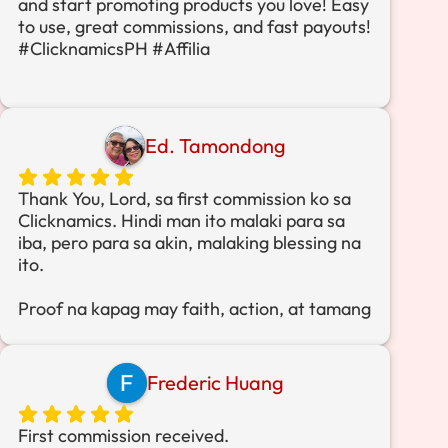
and start promoting products you love! Easy
matuto
to use, great commissions, and fast payouts!
#ClicknamicsPH #Affilia
Ed. Tamondong
Thank You, Lord, sa first commission ko sa
Clicknamics. Hindi man ito malaki para sa
iba, pero para sa akin, malaking blessing na
ito.
Proof na kapag may faith, action, at tamang
guidance… may bunga. Salamat po, Lord sa
small wins na nagiging big testimonies.
Thank you Clicknamics!
Frederic Huang
First commission received.