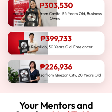
₱
303,530
Leonila Navarro from Cavite, 54 Years Old, Business
Owner
₱
399,733
Lance Revollido, 30 Years Old, Freelancer
₱
226,936
Azell Pauline Sonza from Quezon City, 20 Years Old
Your Mentors and