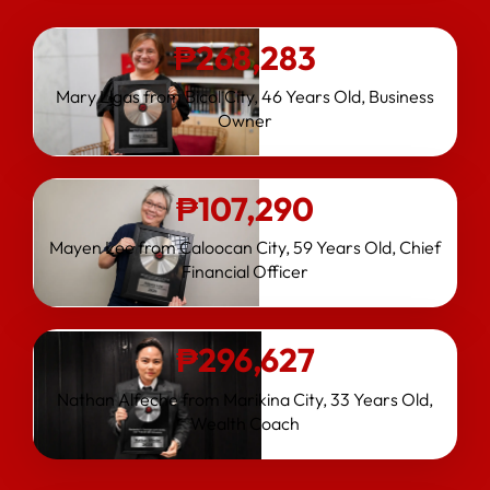
₱
268,283
Mary Llgas from Bicol City, 46 Years Old, Business
Owner
₱107,290
Mayen Lee from Caloocan City, 59 Years Old, Chief
Financial Officer
₱
296,627
Nathan Alfeche from Marikina City, 33 Years Old,
Wealth Coach