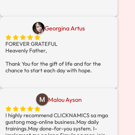
Georgina Artus
FOREVER GRATEFUL
Heavenly Father,
Thank You for the gift of life and for the
chance to start each day with hope.
Thank You for reminding me that my journey
has a purpose greater than myself.
Malou Ayson
Everything I have learned, every struggle I
have faced, and every door
I highly recommend CLICKNAMICS sa mga
You have opened has prepared me to help
gustong mag-online business.May daily
others who are searching for a better way.
trainings.May done-for-you system. I-