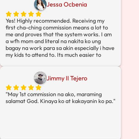
happy and I thank God for bringing me here
Jessa Ocbenia
in the community of CLICKNAMICS.
Yes! Highly recommended. Receiving my
first cha-ching commission means a lot to
me and proves that the system works. I am
a wfh mom and literal na nakita ko ung
bagay na work para sa akin especially i have
my kids to attend to. Its much easier to
market too kase done for you na sya. I earn
almost 10k in 6 weeks. I know its a small
amount for some pero sa akin, im more than
Jimmy II Tejero
grateful na because i know i can make my
own money doing it online w/o needing any
"May 1st commission na ako, maraming
other complicated systems. Excited for
salamat God. Kinaya ko at kakayanin ko pa."
what's ahead - SO if you're looking for a
better way to do your business on auto pilot
- dito ka na sa CLICKNAMICS! Lets click to
success ! To God be the Glory :)