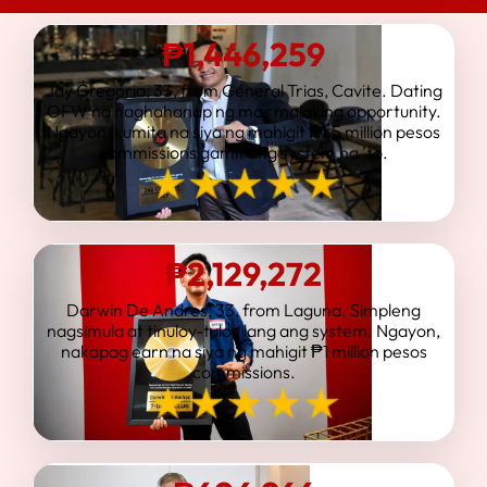
₱
1,446,259
Jay Gregorio, 33, from General Trias, Cavite. Dating
OFW na naghahanap ng mas malaking opportunity.
Ngayon, kumita na siya ng mahigit ₱1.5 million pesos
commissions gamit ang system na ’to.
₱2,129,272
Darwin De Andres, 33, from Laguna. Simpleng
nagsimula at tinuloy-tuloy lang ang system. Ngayon,
nakapag earn na siya ng mahigit ₱1 million pesos
commissions.