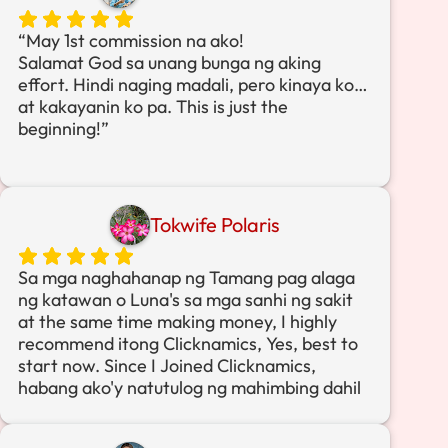
support Clicknamics team !!
“May 1st commission na ako!
Salamat God sa unang bunga ng aking
effort. Hindi naging madali, pero kinaya ko…
at kakayanin ko pa. This is just the
beginning!”
Tokwife Polaris
Sa mga naghahanap ng Tamang pag alaga
ng katawan o Luna's sa mga sanhi ng sakit
at the same time making money, I highly
recommend itong Clicknamics, Yes, best to
start now. Since I Joined Clicknamics,
habang ako'y natutulog ng mahimbing dahil
sa pag inom ng KEEP CALM ay kumita rin
ako ng commission na ₱2098.20. Am so