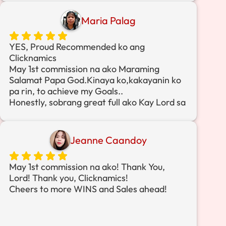
Maria Palag
YES, Proud Recommended ko ang
Clicknamics
May 1st commission na ako
Maraming
Salamat Papa God.Kinaya ko,kakayanin ko
pa rin, to achieve my Goals..
Honestly, sobrang great full ako Kay Lord sa
opportunity at sa Clicknamics community at
management na nag-simplify ng proseso
para mas doable para sa mga Affiliates ....
Jeanne Caandoy
Tulad ko zero knowledge hindi tayo
mangangapa kasi my done for you system,
May 1st commission na ako! Thank You,
training at clear step by step guide na
Lord! Thank you, Clicknamics!
susundan mo nalng.......
Cheers to more WINS and Sales ahead!