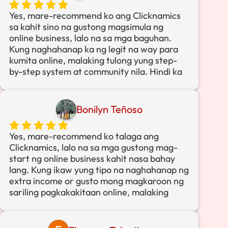
Yes, mare-recommend ko ang Clicknamics
sa kahit sino na gustong magsimula ng
online business, lalo na sa mga baguhan.
Kung naghahanap ka ng legit na way para
kumita online, malaking tulong yung step-
by-step system at community nila. Hindi ka
iiwan na manghuhula kung anong gagawin,
may direction ka talaga.
Bonilyn Teñoso
Simula nung nag-join ako sa Clicknamics,
nakaipon na ako ng around ₱86,551.70 na
Yes, mare-recommend ko talaga ang
overall commissions. Hindi man agad-agad
Clicknamics, lalo na sa mga gustong mag-
sa umpisa, pero consistent na effort at
start ng online business kahit nasa bahay
tamang guidance equals results talaga.
lang. Kung ikaw yung tipo na naghahanap ng
extra income or gusto mong magkaroon ng
Sa totoo lang, sobrang fulfilling sa
sariling pagkakakitaan online, malaking
pakiramdam na nakikita mo na nagbubunga
tulong siya kasi step-by-step yung training
yung effort mo. From doubts at uncertainty,
at hindi ka pababayaan. Kahit beginner ka,
napalitan siya ng confidence at excitement.
matututunan mo talaga kung paano